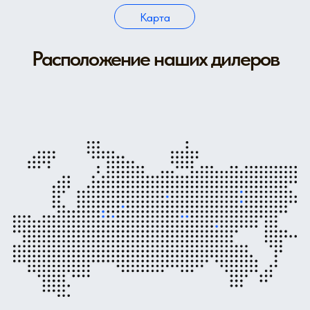
Адрес:
г.Москва,
Варшавское шоссе, 56, стр.2
Телефон:
+7 (499) 613-11-77
Email:
info@metexperta.ru