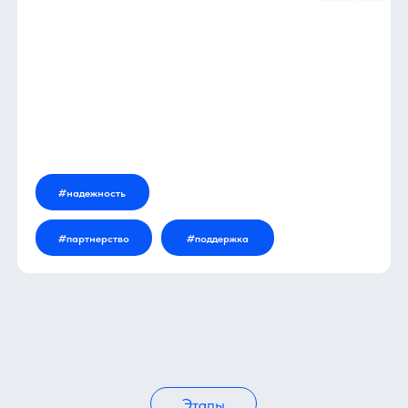
#надежность
#партнерство
#поддержка
Этапы
Этапы сотрудничества
Знакомство
После того, как Вы оставите заявку